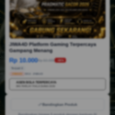
1/6
JIWA4D Platform Gaming Terpercaya
Gampang Menang
Rp 10.000
Rp 50.000
-88%
Terjual 2
JIWA4D
SKU:
JIWA4D
AGEN BOLA TERPERCAYA
💳
MIX PARLAY PIALA DUNIA 2026
Bandingkan Produk
Bandingkan hingga 5 produk dengan bantuan AI