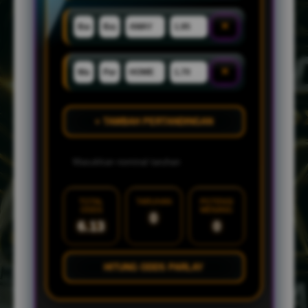
×
×
+ TAMBAH PERTANDINGAN
TOTAL
TARUHAN
POTENSI
ODDS
MENANG
0
6.13
0
HITUNG ODDS PARLAY