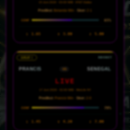
15 Juni 2026 · 03:00 WIB · AT&T Dallas
Prediksi:
Belanda Win ·
Skor:
2-1
65%
CONF
1.65
3.80
5.00
1
X
2
GRUP I
PRANCIS
SENEGAL
VS
LIVE
17 Juni 2026 · 02:00 WIB · MetLife NY
Prediksi:
Prancis Win ·
Skor:
2-0
78%
CONF
1.45
4.20
7.00
1
X
2