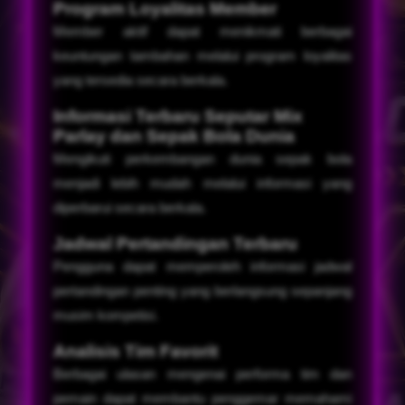
Program Loyalitas Member
Member aktif dapat menikmati berbagai
keuntungan tambahan melalui program loyalitas
yang tersedia secara berkala.
Informasi Terbaru Seputar Mix
Parlay dan Sepak Bola Dunia
Mengikuti perkembangan dunia sepak bola
menjadi lebih mudah melalui informasi yang
diperbarui secara berkala.
Jadwal Pertandingan Terbaru
Pengguna dapat memperoleh informasi jadwal
pertandingan penting yang berlangsung sepanjang
musim kompetisi.
Analisis Tim Favorit
Berbagai ulasan mengenai performa tim dan
pemain dapat membantu penggemar memahami