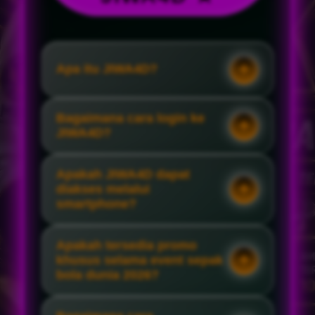
Apa itu JIWA4D?
Bagaimana cara login ke
JIWA4D?
Apakah JIWA4D dapat
diakses melalui
smartphone?
Apakah tersedia promo
khusus selama event sepak
bola dunia 2026?