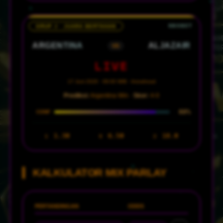
GRUP J · JUARA BERTAHAN
ARGENTINA
ALJAZAIR
VS
LIVE
17 Juni 2026 · 08:00 WIB · Arrowhead
Prediksi:
Argentina Win ·
Skor:
4-0
88%
CONF
1.30
6.50
18.0
1
X
2
KALKULATOR MIX PARLAY
PERTANDINGAN
ODDS